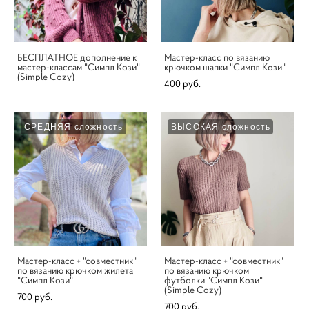
БЕСПЛАТНОЕ дополнение к
Мастер-класс по вязанию
мастер-классам "Симпл Кози"
крючком шапки "Симпл Кози"
(Simple Cozy)
400 pуб.
СРЕДНЯЯ сложность
ВЫСОКАЯ сложность
Мастер-класс + "совместник"
Мастер-класс + "совместник"
по вязанию крючком жилета
по вязанию крючком
"Симпл Кози"
футболки "Симпл Кози"
(Simple Cozy)
700 pуб.
700 pуб.