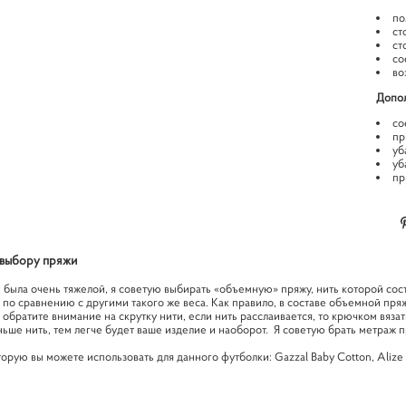
по
ст
cт
со
во
Допол
со
пр
уб
уб
пр
 выбору пряжи
 была очень тяжелой, я советую выбирать «объемную» пряжу, нить которой сос
 по сравнению с другими такого же веса. Как правило, в составе объемной пря
обратите внимание на скрутку нити, если нить расслаивается, то крючком вязат
ьше нить, тем легче будет ваше изделие и наоборот. Я советую брать метраж пр
рую вы можете использовать для данного футболки: Gazzal Baby Cotton, Alize C