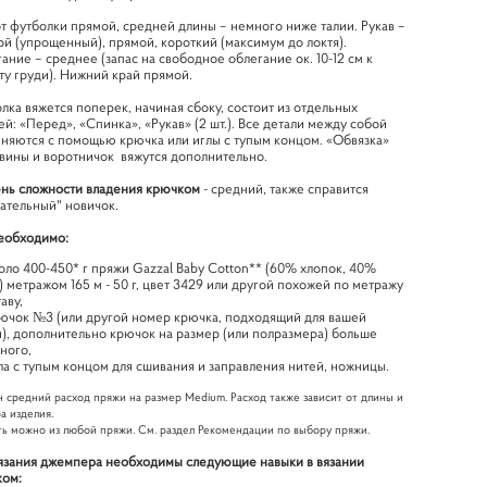
т футболки прямой, средней длины – немного ниже талии. Рукав –
ой (упрощенный), прямой, короткий (максимум до локтя).
ание – среднее (запас на свободное облегание ок. 10-12 см к
ту груди). Нижний край прямой.
лка вяжется поперек, начиная сбоку, состоит из отдельных
ей: «Перед», «Спинка», «Рукав» (2 шт.). Все детали между собой
няются с помощью крючка или иглы с тупым концом. «Обвязка»
вины и воротничок вяжутся дополнительно.
нь сложности владения крючком
- средний, также справится
ательный" новичок.
еобходимо:
оло 400-450* г пряжи Gazzal Baby Cotton** (60% хлопок, 40%
) метражом 165 м - 50 г, цвет 3429 или другой похожей по метражу
аву,
ючок №3 (или другой номер крючка, подходящий для вашей
), дополнительно крючок на размер (или полразмера) больше
ного,
ла с тупым концом для сшивания и заправления нитей, ножницы.
н средний расход пряжи на размер Medium. Расход также зависит от длины и
а изделия.
ть можно из любой пряжи. См. раздел Рекомендации по выбору пряжи.
язания джемпера необходимы следующие навыки в вязании
ком: