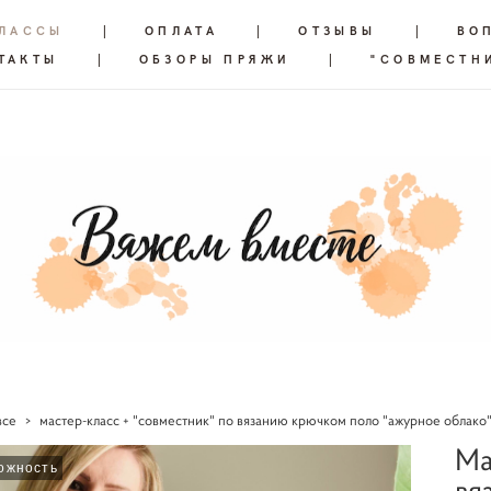
КЛАССЫ
|
ОПЛАТА
|
ОТЗЫВЫ
|
ВО
ТАКТЫ
|
ОБЗОРЫ ПРЯЖИ
|
"СОВМЕСТН
все
>
мастер-класс + "совместник" по вязанию крючком поло "ажурное облако
Ма
ожность
вя