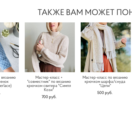
ТАКЖЕ ВАМ МОЖЕТ ПО
 вязанию
Мастер-класс +
Мастер-класс по вязанию
тенок
"совместник" по вязанию
крючком шарфа/снуда
erlace)
крючком свитера "Симпл
"Цепи"
Кози"
.
500 pуб.
700 pуб.