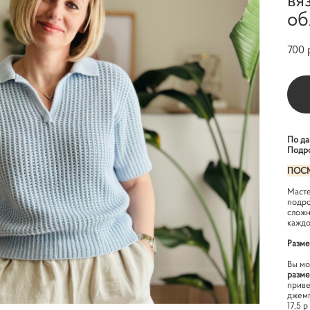
об
700 
По да
Подро
ПОСМ
Масте
подро
сложн
каждо
Разм
Вы мо
разме
приве
джемп
17,5 