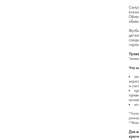
Силуэ
втачн
Облег
обхва
Футбо
детал
соеди
горло
Урове
"вним
Что н
ок
акрил
и сост
кр
пряжи
основ
иг
*Указа
размер
**Вяза
Для в
крюч