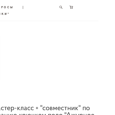
ПРОСЫ
|
ИКИ"
"
стер-класс + "совместник" по
занию крючком поло "Ажурное