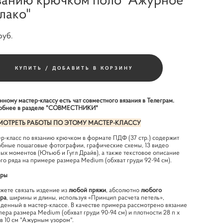
лако"
pуб.
КУПИТЬ / ДОБАВИТЬ В КОРЗИНУ
нному мастер-классу есть чат совместного вязания в Телеграм.
бнее в разделе
"СОВМЕСТНИКИ"
ОТРЕТЬ РАБОТЫ ПО ЭТОМУ МАСТЕР-КЛАССУ
р-класс по вязанию крючком в формате ПДФ (37 стр.) содержит
бные пошаговые фотографии, графические схемы, 13 видео
ых моментов (Ютьюб и Гугл Драйв), а также текстовое описание
го ряда на примере размера Medium (обхват груди 92-94 см).
еры
жете связать издение из
любой пряжи
, абсолютно
любого
ра
, ширины и длины, используя «Принцип расчета петель»,
денный в мастер-классе. В качестве примера рассмотрено вязание
ера размера Medium (обхват груди 90-94 см) и плотности 28 п х
р в 10 см "Ажурным узором".