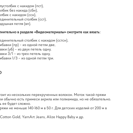
лустолбик с накидом (пст),
олбик без накида (сбн),
олбик с накидом (ссн),
единительный столбик (сст),
здушная петля (вп).
нительно в разделе «Видеоматериалы» смотрите как вязать:
единительный столбик с накидом (сстсн),
ибавки (пр) – из одной петли две,
авки (уб) – из двух петель одну,
авки 3/1 – из трех петель одну,
ибавки 1/3 – из одной петли три.
тоит из нескольких перекрученных волокон. Моток такой пряжи
жи обычно есть примеси акрила или полиамида, но не обязательно.
ь ее будет сложно.
яжи не меньше 140-160 м в 50 г. Для детских изделий от 200 м в
otton Gold, YarnArt Jeans, Alize Happy Baby и др.