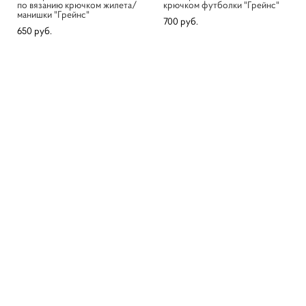
по вязанию крючком жилета/
крючком футболки "Грейнс"
манишки "Грейнс"
700 pуб.
650 pуб.