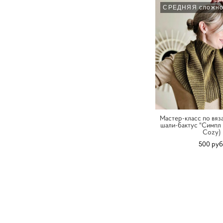
СРЕДНЯЯ сложно
Мастер-класс по вя
шали-бактус "Симпл 
Cozy)
500 pуб