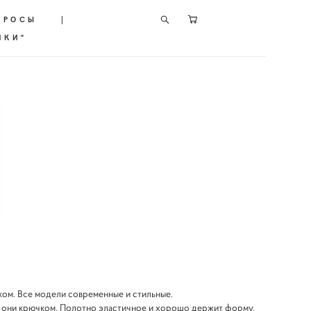
ПРОСЫ
|
ИКИ"
ком. Все модели современные и стильные.
ы они крючком. Полотно эластичное и хорошо держит форму.