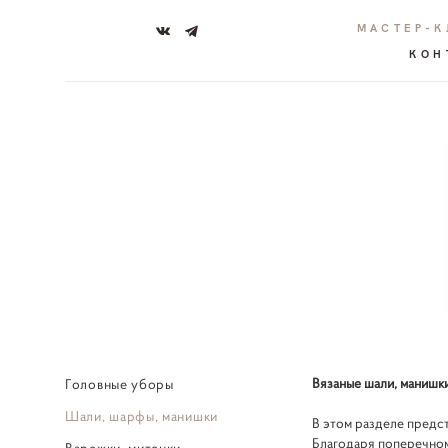
МАСТЕР-
КОН
Вязаные шали, манишк
Головные уборы
Шали, шарфы, манишки
В этом разделе предс
Благодаря поперечном
Варежки, митенки