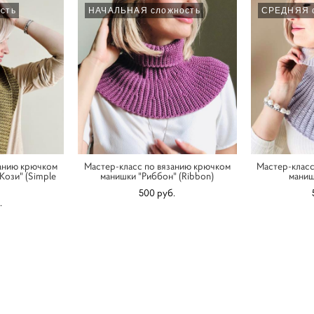
сть
НАЧАЛЬНАЯ сложность
СРЕДНЯЯ 
занию крючком
Мастер-класс по вязанию крючком
Мастер-класс
Кози" (Simple
манишки "Риббон" (Ribbon)
маниш
500 pуб.
.