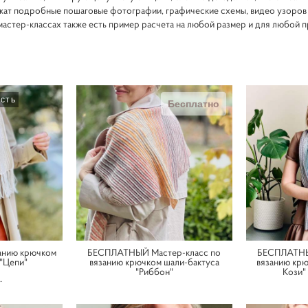
ат подробные пошаговые фотографии, графические схемы, видео узоров 
мастер-классах также есть пример расчета на любой размер и для любой 
сть
Бесплатно
занию крючком
БЕСПЛАТНЫЙ Мастер-класс по
БЕСПЛАТНЫ
"Цепи"
вязанию крючком шали-бактуса
вязанию кр
"Риббон"
Кози"
.