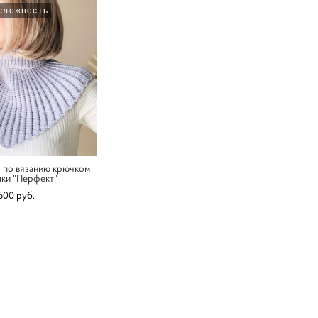
сложность
 по вязанию крючком
ки "Перфект"
500 pуб.