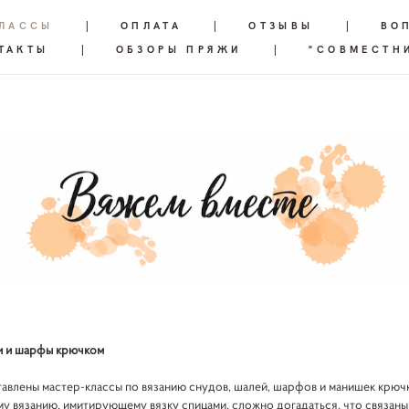
КЛАССЫ
|
ОПЛАТА
|
ОТЗЫВЫ
|
ВО
ТАКТЫ
|
ОБЗОРЫ ПРЯЖИ
|
"СОВМЕСТН
и и шарфы крючком
тавлены мастер-классы по вязанию снудов, шалей, шарфов и манишек крюч
у вязанию, имитирующему вязку спицами, сложно догадаться, что связан