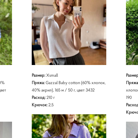
Размер:
Xsmall
Разме
50%
Пряжа:
Gazzal Baby cotton (60% хлопок,
Пряжа
цвет
40% акрил), 165 м / 50 г, цвет 3432
хлопок
Расход:
210 г
190
Крючок:
2,5
Расход
Крючо