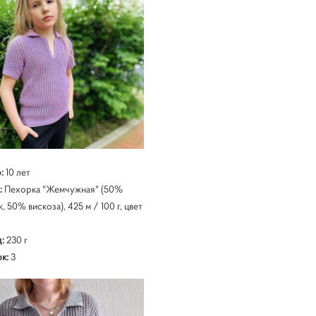
р:
10 лет
:
Пехорка "Жемчужная" (50%
, 50% вискоза), 425 м / 100 г, цвет
:
230 г
к:
3