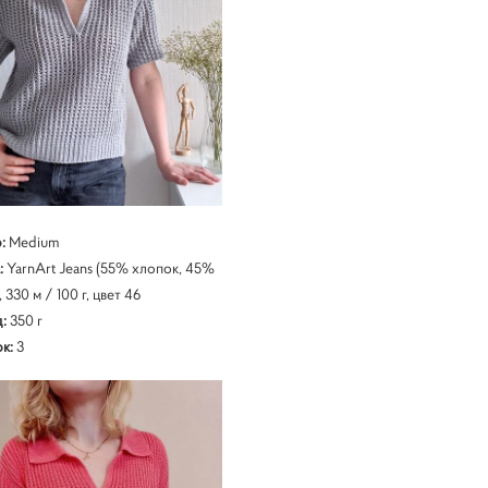
р:
Medium
:
YarnArt Jeans (55% хлопок, 45%
, 330 м / 100 г, цвет 46
:
350 г
к:
3