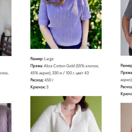
Размер:
Large
Разме
Пряжа:
Alize Cotton Gold (55% хлопок,
Пряжа
опок,
45% акрил), 330 м / 100 г, цвет 43
акрил)
Расход:
450 г
Расход
Крючок:
3
Крючо