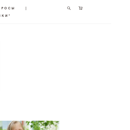
ПРОСЫ
|
ИКИ"