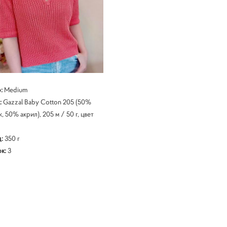
:
Medium
:
Gazzal Baby Cotton 205 (50%
, 50% акрил), 205 м / 50 г, цвет
д:
350 г
к:
3