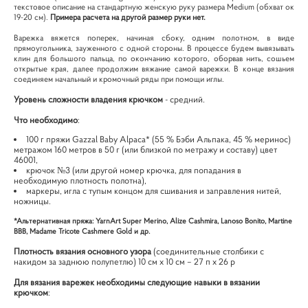
текстовое описание на стандартную женскую руку размера Medium (обхват ок
19-20 см).
Примера расчета на другой размер руки нет.
Варежка вяжется поперек, начиная сбоку, одним полотном, в виде
прямоугольника, зауженного с одной стороны. В процессе будем вывязывать
клин для большого пальца, по окончанию которого, оборвав нить, сошьем
открытые края, далее продолжим вяжание самой варежки. В конце вязания
соединяем начальный и кромочный ряды при помощи иглы.
Уровень сложности владения крючком
- средний.
Что необходимо
:
100 г пряжи Gazzal Baby Alpaca* (55 % Бэби Альпака, 45 % меринос)
метражом 160 метров в 50 г (или близкой по метражу и составу) цвет
46001,
крючок №3 (или другой номер крючка, для попадания в
необходимую плотность полотна),
маркеры, игла с тупым концом для сшивания и заправления нитей,
ножницы.
*Альтернативная пряжа: YarnArt Super Merino, Alize Cashmira, Lanoso Bonito, Martine
BBB, Madame Tricote Cashmere Gold и др.
Плотность вязания основного узора
(соединительные столбики с
накидом за заднюю полупетлю) 10 см х 10 см – 27 п х 26 р
Для вязания варежек необходимы следующие навыки в вязании
крючком
: