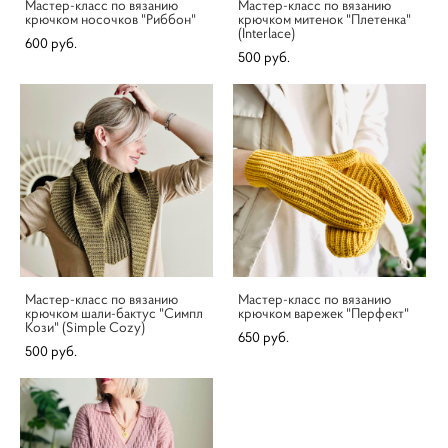
Мастер-класс по вязанию
Мастер-класс по вязанию
крючком носочков "Риббон"
крючком митенок "Плетенка"
(Interlace)
600 pуб.
500 pуб.
Мастер-класс по вязанию
Мастер-класс по вязанию
крючком шали-бактус "Симпл
крючком варежек "Перфект"
Кози" (Simple Cozy)
650 pуб.
500 pуб.