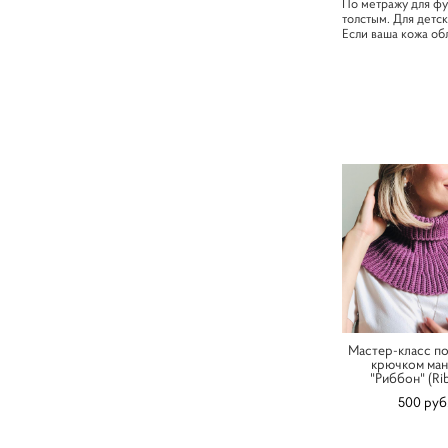
По метражу для фу
толстым. Для детск
Если ваша кожа об
Мастер-класс по
крючком ма
"Риббон" (Ri
500 pуб