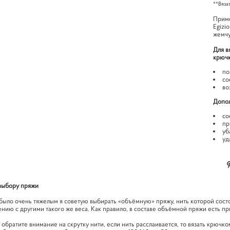
**Вяза
Приме
Egizi
жемчу
Для в
крюч
по
со
во
Допол
со
пр
уб
уд
выбору пряжи
было очень тяжелым я советую выбирать «объёмную» пряжу, нить которой состо
нию с другими такого же веса. Как правило, в составе объёмной пряжи есть пр
обратите внимание на скрутку нити, если нить расслаивается, то вязать крючко