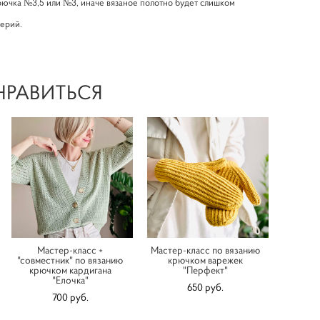
крючка №3,5 или №3, иначе вязаное полотно будет слишком
серий.
НРАВИТЬСЯ
Мастер-класс +
Мастер-класс по вязанию
"совместник" по вязанию
крючком варежек
крючком кардигана
"Перфект"
"Елочка"
650 pуб.
700 pуб.