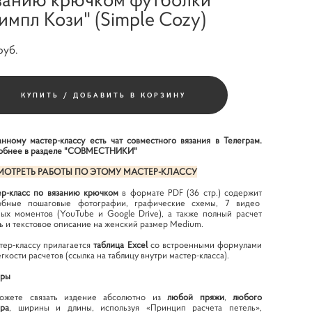
импл Кози" (Simple Cozy)
pуб.
КУПИТЬ / ДОБАВИТЬ В КОРЗИНУ
нному мастер-классу есть чат совместного вязания в Телеграм.
бнее в разделе
"СОВМЕСТНИКИ"
ОТРЕТЬ РАБОТЫ ПО ЭТОМУ МАСТЕР-КЛАССУ
р-класс по вязанию крючком
в формате PDF (36 стр.) содержит
обные пошаговые фотографии, графические схемы, 7 видео
ых моментов (YouTube и Google Drive), а также полный расчет
ь и текстовое описание на женский размер Medium.
тер-классу прилагается
таблица Excel
со встроенными формулами
егкости расчетов (ссылка на таблицу внутри мастер-класса).
еры
ожете связать издение абсолютно из
любой пряжи
,
любого
ра
, ширины и длины, используя «Принцип расчета петель»,