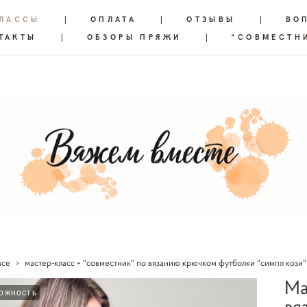
КЛАССЫ
|
ОПЛАТА
|
ОТЗЫВЫ
|
ВО
ТАКТЫ
|
ОБЗОРЫ ПРЯЖИ
|
"СОВМЕСТН
все
>
мастер-класс + "совместник" по вязанию крючком футболки "симпл кози" 
Ма
ожность
вя