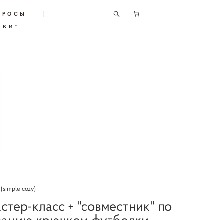
ПРОСЫ
|
ИКИ"
(simple cozy)
стер-класс + "совместник" по
занию крючком футболки