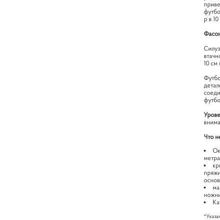
приве
футбо
р в 1
Фасон
Силуэ
втачн
10 см 
Футб
детал
соеди
футбо
Уров
внима
Что н
Ок
метра
кр
пряжи
основ
ма
ножн
Ка
*Указа