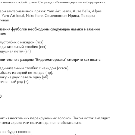
ть можно из любой пряжи. См. раздел «Рекомендации по выбору пряжи».
ры альтернативной пряжи: Yarn Art Jeans, Alize Bella, Alpes
o, Yarn Art Ideal, Nako flore, Семеновская Ирина, Пехорка
жная.
язания футболки необходимы следующие навыки в вязании
ком:
лустолбик с накидом (пст)
единительный столбик (сст)
здушная петля (вп)
нительно в разделе "Видеоматериалы" смотрите как вязать:
единительный столбик с накидом (сстсн),
ибавку из одной петли две (пр),
авку из двух петель одну (уб)
линенный ряд (+).
ит из нескольких перекрученных волокон. Такой моток выглядит
имеси акрила или полиамида, но не обязательно.
м ее будет сложно.