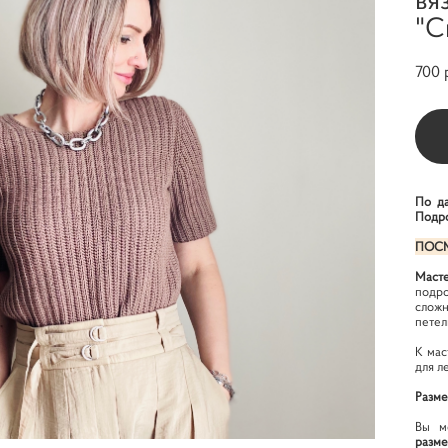
"С
700 
По да
Подро
ПОСМ
Масте
подр
сложн
петел
К мас
для л
Разм
Вы м
разме