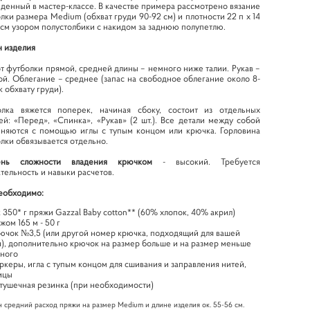
денный в мастер-классе. В качестве примера рассмотрено вязание
лки размера Medium (обхват груди 90-92 см) и плотности 22 п х 14
0 см узором полустолбики с накидом за заднюю полупетлю.
 изделия
т футболки прямой, средней длины – немного ниже талии. Рукав –
ой. Облегание – среднее (запас на свободное облегание около 8-
к обхвату груди).
олка вяжется поперек, начиная сбоку, состоит из отдельных
ей: «Перед», «Спинка», «Рукав» (2 шт.). Все детали между собой
няются с помощью иглы с тупым концом или крючка. Горловина
лки обвязывается отдельно.
ень сложности владения крючком
- высокий. Требуется
тельность и навыки расчетов.
еобходимо:
 350* г пряжи Gazzal Baby cotton** (60% хлопок, 40% акрил)
жом 165 м - 50 г
ючок №3,5 (или другой номер крючка, подходящий для вашей
), дополнительно крючок на размер больше и на размер меньше
ного
ркеры, игла с тупым концом для сшивания и заправления нитей,
ицы
тушечная резинка (при необходимости)
н средний расход пряжи на размер Medium и длине изделия ок. 55-56 см.