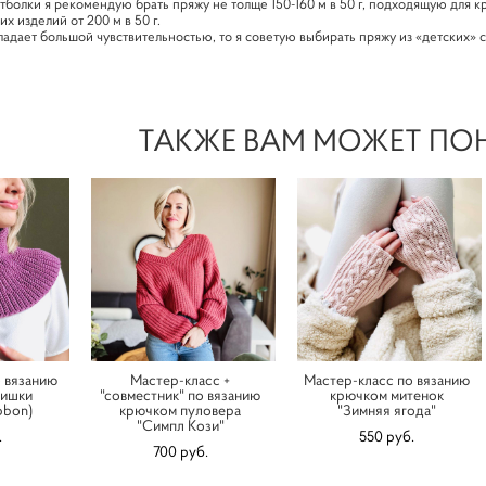
тболки я рекомендую брать пряжу не толще 150-160 м в 50 г, подходящую для 
их изделий от 200 м в 50 г.
ладает большой чувствительностью, то я советую выбирать пряжу из «детских» 
ТАКЖЕ ВАМ МОЖЕТ ПО
 вязанию
Мастер-класс +
Мастер-класс по вязанию
нишки
"совместник" по вязанию
крючком митенок
bbon)
крючком пуловера
"Зимняя ягода"
"Симпл Кози"
.
550 pуб.
700 pуб.