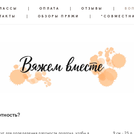
КЛАССЫ
|
ОПЛАТА
|
ОТЗЫВЫ
|
ВО
ТАКТЫ
|
ОБЗОРЫ ПРЯЖИ
|
"СОВМЕСТН
отность?
ут для определения плотности полотна, чтобы в
9 см - 25 п