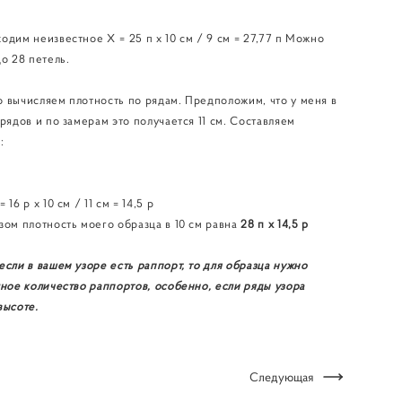
одим неизвестное Х = 25 п х 10 см / 9 см = 27,77 п Можно
до 28 петель.
 вычисляем плотность по рядам. Предположим, что у меня в
 рядов и по замерам это получается 11 см. Составляем
:
 16 р х 10 см / 11 см = 14,5 р
зом плотность моего образца в 10 см равна
28 п х 14,5 р
если в вашем узоре есть раппорт, то для образца нужно
лное количество раппортов, особенно, если ряды узора
высоте.
Следующая