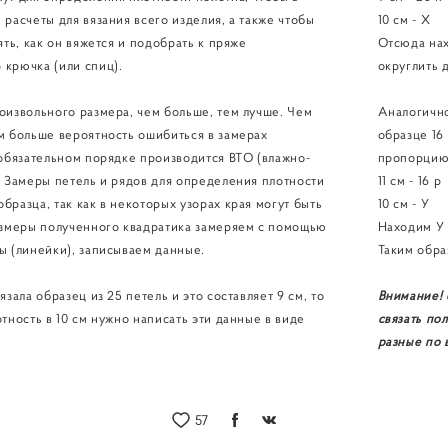
расчеты для вязания всего изделия, а также чтобы
10 см - Х
ять, как он вяжется и подобрать к пряже
Отсюда нах
 крючка (или спиц).
округлить 
оизвольного размера, чем больше, тем лучше. Чем
Аналогично
м больше вероятность ошибиться в замерах
образце 16
 обязательном порядке производится ВТО (влажно-
пропорцию
. Замеры петель и рядов для определения плотности
11 см - 16 р
бразца, так как в некоторых узорах края могут быть
10 см - У
азмеры полученного квадратика замеряем с помощью
Находим У =
ы (линейки), записываем данные.
Таким обра
язала образец из 25 петель и это составляет 9 см, то
Внимание! 
тность в 10 см нужно написать эти данные в виде
связать по
разные по 
57